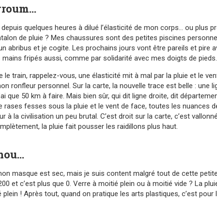
vroum…
e depuis quelques heures à dilué l’élasticité de mon corps… ou plus 
ntalon de pluie ? Mes chaussures sont des petites piscines personne
 un abribus et je cogite. Les prochains jours vont être pareils et pire a
s mains fripés aussi, comme par solidarité avec mes doigts de pieds.
 le train, rappelez-vous, une élasticité mit à mal par la pluie et le 
n ronfleur personnel. Sur la carte, la nouvelle trace est belle : une l
ai que 50 km à faire. Mais bien sûr, qui dit ligne droite, dit département
 rases fesses sous la pluie et le vent de face, toutes les nuances d
r à la civilisation un peu brutal. C’est droit sur la carte, c’est vallo
mplètement, la pluie fait pousser les raidillons plus haut.
chou…
 mon masque est sec, mais je suis content malgré tout de cette petit
0 et c’est plus que 0. Verre à moitié plein ou à moitié vide ? La plui
 plein ! Après tout, quand on pratique les arts plastiques, c’est pour l