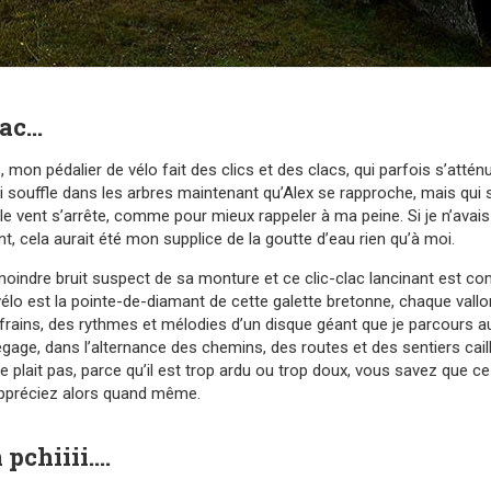
clac…
 mon pédalier de vélo fait des clics et des clacs, qui parfois s’at
ui souffle dans les arbres maintenant qu’Alex se rapproche, mais qui
ù le vent s’arrête, comme pour mieux rappeler à ma peine. Si je n’avais 
t, cela aurait été mon supplice de la goutte d’eau rien qu’à moi.
u moindre bruit suspect de sa monture et ce clic-clac lancinant es
lo est la pointe-de-diamant de cette galette bretonne, chaque vallon
ains, des rythmes et mélodies d’un disque géant que je parcours au
gage, dans l’alternance des chemins, des routes et des sentiers cail
plait pas, parce qu’il est trop ardu ou trop doux, vous savez que ce 
’appréciez alors quand même.
 pchiiii….