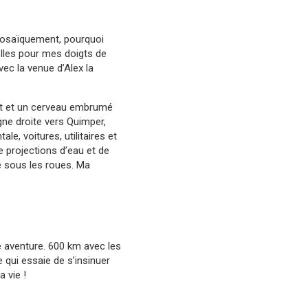
prosaïquement, pourquoi
lles pour mes doigts de
vec la venue d’Alex la
vent et un cerveau embrumé
igne droite vers Quimper,
ale, voitures, utilitaires et
e projections d’eau et de
nné sous les roues. Ma
e aventure. 600 km avec les
e qui essaie de s’insinuer
a vie !