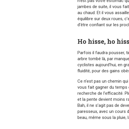
n’est pas votre estomac qui
jambes de suite, il vous fai
au chaud. Et il vous assaill
équilibre sur deux roues, c’
d’être confiant sur les proc
Ho hisse, ho hiss
Parfois il faudra pousser, t
arbre tombé là, par manque 
cyclistes aujourd’hui, en gr
fluidité, pour des gains ob
Ce n’est pas un chemin qui 
vous fait gagner du temps e
recherche de l’efficacité. P
et la pente devient moins ra
Bah, il ne s’agit pas de deve
paresseux, avec un cours d
beau, même sous la pluie, la