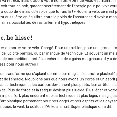
 va rétrécir, mais d’abord votre horizon. Votre cerveau est malin : il
t voir tout en noir, gardant secrètement de l’énergie pour pouvoir vous
e à coup de « mais qu’est-ce que tu fais là ! » Rouler à vélo, ce n’es
est aussi être en équilibre entre le poids de l’assurance d’avoir a man
haines possibilités de ravitaillement hypothétiques.
e, ho hisse !
irer ou porter votre vélo. Chargé. Pour un raidillon, pour une grosse 
de lucidité parfois, ou par manque de technique. Et souvent un mélan
ande compétition sont à la recherche de « gains marginaux », il y a de
èses pour nous autres !
se transforme qui s’aplanit comme par magie, c’est notre plasticité 
t de l’énergie. N’oublions pas que nous avons un corps et un esprit 
lus de technique et les cailloux deviennent plus petits, leur arrêtes s’
ide. Plus de force et la fatigue devient plus lucide. Plus léger et votre
nir plus fort, plus endurant et plus technique et plus léger, il s’agit ju
’art plastique permanent pour nos corps et nos esprits et les paysa
 boue, le vent, la solitude, l’Ankou la nuit. Super plastique on a dit…