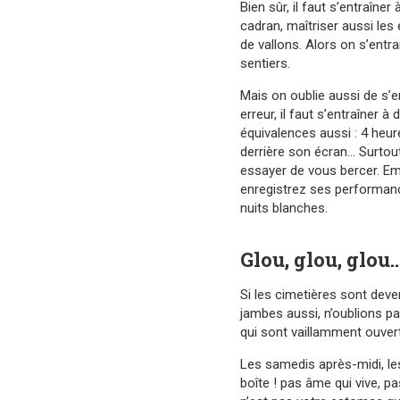
Bien sûr, il faut s’entraîne
cadran, maîtriser aussi les
de vallons. Alors on s’entr
sentiers.
Mais on oublie aussi de s’e
erreur, il faut s’entraîner 
équivalences aussi : 4 heur
derrière son écran… Surtou
essayer de vous bercer. Em
enregistrez ses performance
nuits blanches.
Glou, glou, glou…
Si les cimetières sont dev
jambes aussi, n’oublions pas
qui sont vaillamment ouvert
Les samedis après-midi, les
boîte ! pas âme qui vive, 