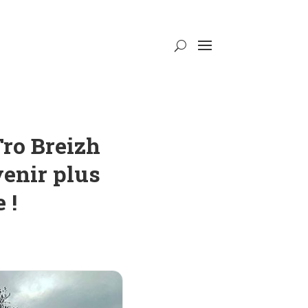
Tro Breizh
venir plus
 !