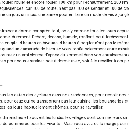
r à rouler, rouler et encore rouler. 100 km pour l’échauffement, 200 km 
 équivalences, car 100 de route, n’est pas 100 de sentier et 100 de c
aine un jour, un mois, une année pour en faire un mode de vie, à jongl
ntrainer à dormir, car après tout, on s’y entraine tous les jours depu
à dormir, durement. Dehors, dedans, humide, ronflant, seul, tardivemen
es en gîte, 4 heures en bivouac, 4 heures à cogiter n’ont pas le même
t quand un camarade de bivouac vous ronfle sciemment entre minuit
pruntez un ami victime d’apnée du sommeil dans vos entrainements 
s pour vous entraîner, soit à dormir avec, soit à le réveiller à coup
.
enus les cafés des cyclistes dans nos randonnées, pour remplir nos 
, pour ceux qui ne transportent pas leur cuisine, les boulangeries et 
es les jours habituellement chômés, pour se ravitailler.
 dimanches et souvent les lundis, les villages sont comme leurs cime
pas de commerce pour les vivants ! Mais vous avez de la marge pour r